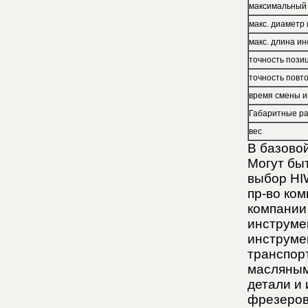
максимальный 
макс. диаметр
макс. длина и
точность позиц
точность повт
время смены и
Габаритные р
вес
В базово
Могут бы
выбор HI
пр-во ко
компании
инструме
инструме
транспор
масляным
детали и
фрезеров