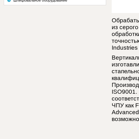
Шлифовальное оборудование
Обрабаты
из серого
обработк
точность
Industries
Вертикал
изготавл
стапельно
квалифиц
Производ
ISO9001.
соответс
ЧПУ как F
Advanced
возможно