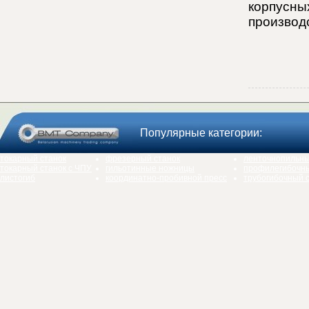
корпусны
производ
Популярные категории:
токарный станок
фрезерный станок
ленточнопильны
токарный станок с ЧПУ
гильотинные ножницы
профилегибочны
листогиб
координатно-пробивной пресс
трубогибочный 