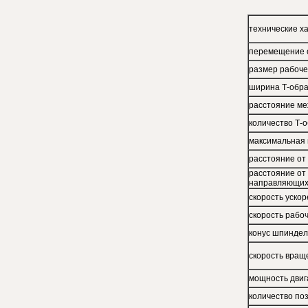
технические х
перемещение с
размер рабоче
ширина Т-обра
расстояние ме
количество Т-
максимальная 
расстояние от
расстояние от
направляющи
скорость уско
скорость рабо
конус шпинде
скорость вра
мощность дви
количество по