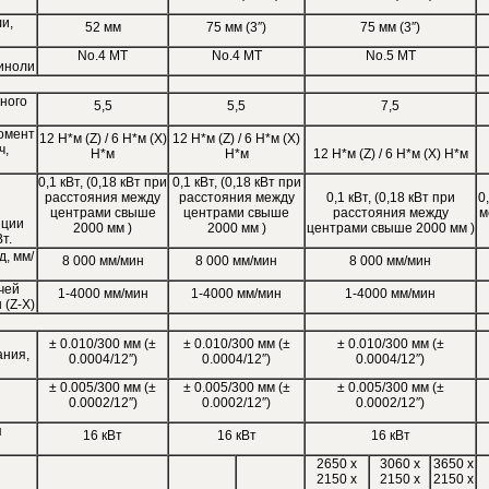
и,
52 мм
75 мм (3″)
75 мм (3″)
No.4 MT
No.4 MT
No.5 MT
иноли
ного
5,5
5,5
7,5
омент
12 Н*м (Z) / 6 Н*м (X)
12 Н*м (Z) / 6 Н*м (X)
ч,
Н*м
Н*м
12 Н*м (Z) / 6 Н*м (X) Н*м
0,1 кВт, (0,18 кВт при
0,1 кВт, (0,18 кВт при
расстояния между
расстояния между
0,1 кВт, (0,18 кВт при
0
центрами свыше
центрами свыше
расстояния между
м
нции
2000 мм )
2000 мм )
центрами свыше 2000 мм )
т.
д, мм/
8 000 мм/мин
8 000 мм/мин
8 000 мм/мин
чей
1-4000 мм/мин
1-4000 мм/мин
1-4000 мм/мин
 (Z-X)
± 0.010/300 мм (±
± 0.010/300 мм (±
± 0.010/300 мм (±
ания,
0.0004/12″)
0.0004/12″)
0.0004/12″)
± 0.005/300 мм (±
± 0.005/300 мм (±
± 0.005/300 мм (±
0.0002/12″)
0.0002/12″)
0.0002/12″)
я
16 кВт
16 кВт
16 кВт
2650 x
3060 x
3650 x
2150 x
2150 x
2150 x