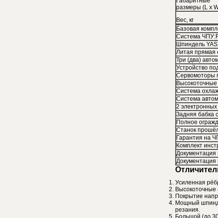
Габаритные
размеры (L x W
Вес, кг
Базовая компл
Система ЧПУ:FA
Шпиндель YAS
Литая прямая 
Три (два) авт
Устройство по
Сервомоторы п
Высокоточные
Система охлаж
Система авто
2 электронных
Задняя бабка 
Полное огражд
Станок прошёл
Гарантия на 
Комплект инст
Документация н
Документация 
Отличител
Усиленная рёбр
Высокоточные 
Покрытие напр
Мощный шпинде
резания.
Большой (до 30