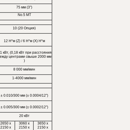
75 мм (3″)
No.5 MT
10 (20 Опция)
12 Н*м (Z) / 6 Н*м (X) Н*м
,1 кВт, (0,18 кВт при расстояния
ежду центрами свыше 2000 мм
)
8 000 мм/мин
1-4000 мм/мин
± 0.010/300 мм (± 0.0004/12″)
± 0.005/300 мм (± 0.0002/12″)
20 кВт
2650 x
3060 x
3650 x
2150 x
2150 x
2150 x