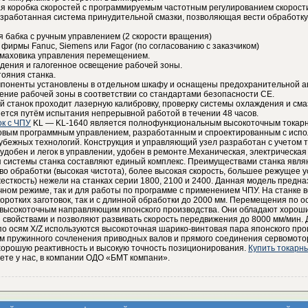
ая коробка скоростей с программируемым частотным регулированием скорост
зработанная система принудительной смазки, позволяющая вести обработку
 бабка с ручным управлением (2 скорости вращения)
фирмы Fanuc, Siemens или Fagor (по согласованию с заказчиком)
 маховика управления перемещением.
дения и галогенное освещение рабочей зоны.
ояния станка.
мпоненты установлены в отдельном шкафу и оснащены предохранительной а
ение рабочей зоны в соответствии со стандартами безопасности CE.
й станок проходит лазерную калибровку, проверку системы охлаждения и смаз
ется путём испытания непрерывной работой в течении 48 часов.
ок с ЧПУ
KL — KL-1640 является полнофункциональным высокоточным токар
ловым программным управлением, разработанным и спроектированным с исп
убежных технологий. Конструкция и управляющий узел разработан с учетом 
 удобен и легок в управлении, удобен в ремонте.Механическая, электрическая
я системы станка составляют единый комплекс. Преимуществами станка явля
во обработки (высокая чистота), более высокая скорость, большее режущее 
сткость) нежели на станках серии 1800, 2100 и 2400. Данная модель предна
чном режиме, так и для работы по программе с применением ЧПУ. На станке 
коротких заготовок, так и с длинной обработки до 2000 мм. Перемещения по о
 высокоточным направляющим японского производства. Они обладают хорош
 свойствами и позволяют развивать скорость передвижения до 8000 мм/мин. 
о осям X/Z используются высокоточная шарико-винтовая пара японского про
м пружинного сочленения приводных валов и прямого соединения сервомотор
хорошую реактивность и высокую точность позиционирования.
Купить токарны
те у нас, в компании ОДО «БМТ компани».