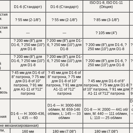
ISO D1-8, ISO D1-11
D1-6 (Стандарт)
D1-6 (Стандарт)
(Опция)
стия
м.
? 55 мм (2-1/8″)
? 55 мм (2-1/8″)
? 85 мм (3-1/8″)
стия
м.
—
—
? 105 мм (4″)
? 200 мм (8″) для
? 200 мм (8″) для D1-
D1-6, ? 250 мм (10″)
6, ? 250 мм (10″) для
? 200 мм (8″) для D1-6, ?
?
й
для D1-8
D1-8
250 мм (10″) для D1-8
)
? 200 мм (8″) для
? 200 мм (8″) для D1-
D1-6, ? 250 мм (10″)
6, ? 250 мм (10″) для
? 200 мм (8″) для D1-6, ?
?
й
для D1-8
D1-8
250 мм (10″) для D1-8
)
? 45 мм для D1-6 of
? 45 мм для D1-6 of
8″ патрона, ? 75 мм
8″ патрона, ? 75 мм
для D1-8 of 10″
для D1-8 of 10″
? 45 мм для D1-6 of 8″
патрона, ? 91 мм
патрона, ? 91 мм для
патрона, ? 75 мм для D1-8
?
а
для A1-11 of ?12″
A1-11 of ?12″
of 10″ патрона, ? 91 мм для
7
возь
патрона
патрона
A1-11 of ?12″ патрона
9
D
D1-6 — H: 3000-660
об/мин, M: 659-146
D1-8 — H: 2000 — 441 об/
D1-6 — H: 3000-436,
об/мин, L: 145 — 33
мин, M: 440 — 111 об/мин,
—
ения
L: 435 — 60
об/мин
L: 110 — 25 об/мин
(не механизированная)
ли,
160 мм
180 мм (7.08″)
180 мм (7.08″)