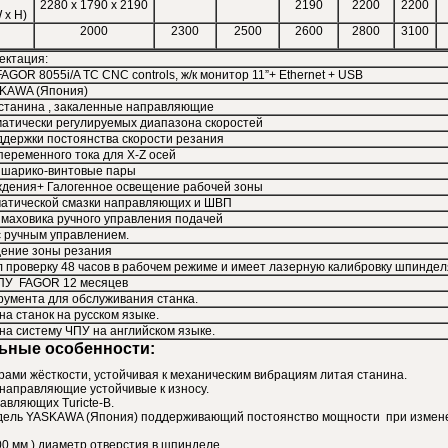
2280 x 1790 x 2190
2190
2200
2200
 x H)
2000
2300
2500
2600
2800
3100
ектация:
GOR 8055i/A TC CNC controls, ж/к монитор 11”+ Ethernet + USB
KAWA (Япония)
станина , закаленные направляющие
оматически регулируемых диапазона скоростей
ддержки постоянства скорости резания
еременного тока для X-Z осей
 шарико-винтовые пары
дения+ Галогенное освещение рабочей зоны
матической смазки направляющих и ШВП
 маховика ручного управления подачей
с ручным управлением.
ение зоны резания
 проверку 48 часов в рабочем режиме и имеет лазерную калибровку шпиндел
ЧПУ FAGOR 12 месяцев
румента для обслуживания станка.
а станок на русском языке.
на систему ЧПУ на английском языке.
ьные особенности:
ами жёсткости, устойчивая к механическим вибрациям литая станина.
направляющие устойчивые к износу.
авляющих Turicte-B.
ль YASKAWA (Япония) поддерживающий постоянство мощности при измене
0 мм.) диаметр отверстия в шпинделе.