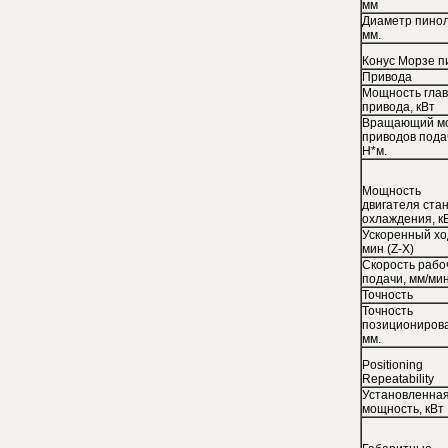
мм
Диаметр пинол
мм.
Конус Морзе п
Привода
Мощность глав
привода, кВт
Вращающий м
приводов пода
Н*м.
Мощность
двигателя ста
охлаждения, кВ
Ускоренный хо
мин (Z-X)
Скорость рабо
подачи, мм/мин
Точность
Точность
позициониров
мм.
Positioning
Repeatability
Установленна
мощность, кВт