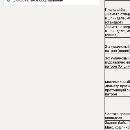
Шлифовальное оборудование
Планшайба
Диаметр отвер
в шпинделе, м
(стандарт)
Диаметр отвер
в шпинделе, м
(опция)
3-х кулачковы
патрон (опция
3-х кулачковый
гидравлически
патрон (Опция
Максимальный
диаметр прутк
проходящий ск
патрон
Частота вращ
шпинделя
Задняя бабка 
Макс. ход пино