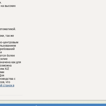
и.
 на высоких
втоматикой.
ки, так же
но-центровым
ользованием
требований
 и
ются более
усилие
значена как для
возможна
сям X/Z
ими
Для
изводства c
ов, что
й станок в