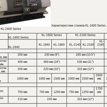
Характеристики станков KL-1600 Series,
 KL-2400 Series
KL-1800 Series
KL-2100 Series
KL-1600 Series
KL-
KL-1840
KL-1860
KL-2140
KL-2160
2180
KL-1640
200 мм
230 мм (9″)
265 мм (10.5″)
в, мм
ботки
400 мм
460 мм (18″)
530 мм (21″)
мм.
ботки
200 мм
220 мм (10″)
310 мм (12″)
 мм.
2000
е
1000 мм
1000 мм
1500 мм
1000 мм
1500 мм
мм
м
1750
по
750 мм
750 мм
1250 мм
750 мм
1250 мм
мм
по
210 мм
230 мм
310 мм (12″)