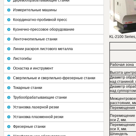
Деревообрабатывающие станки
Измерительные машины
Координатно-пробивной пресс
Кузнечно-прессовое оборудование
KL-2100 Series,
Ленточнопильные станки
Линии раскроя листового металла
Листогибы
Рабочая зона
Оснастка и инструмент
Высота центро
Диаметр обра
Сверлильные и сверлильно-фрезерные станки
над станиной, 
Диаметр обра
Токарные станки
над суппортом,
Трубообрабатывающие станки
Межцентрово
расстояние, м
Установка лазерной резки
Перемещения
Перемещение 
Установка плазменной резки
оси Z, мм.
Перемещение 
Фрезерные станки
оси X, мм.
Шпиндель