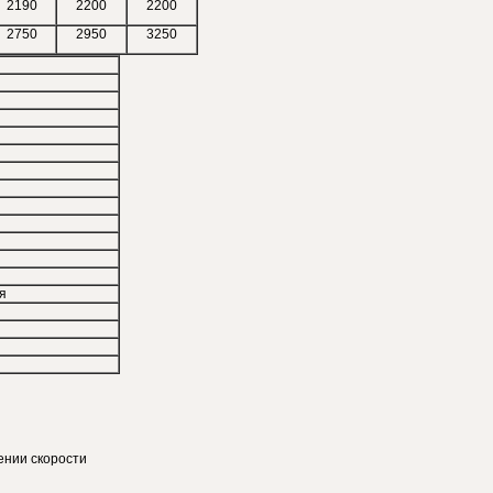
2190
2200
2200
2750
2950
3250
я
нии скорости