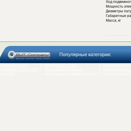
Ход подвижног
Мощность элек
Диаметры патр
Габаритные р
Масса, кг
Популярные категории:
токарный станок
фрезерный станок
ленточнопильны
токарный станок с ЧПУ
гильотинные ножницы
профилегибочны
листогиб
координатно-пробивной пресс
трубогибочный 