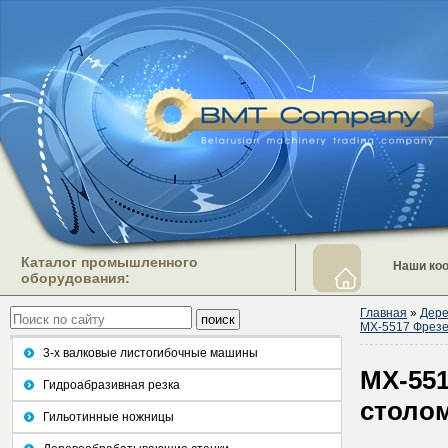
Каталог промышленного
Наши ко
оборудования:
Главная
»
Дере
MX-5517 Фрезе
3-х валковые листогибочные машины
MX-55
Гидроабразивная резка
столо
Гильотинные ножницы