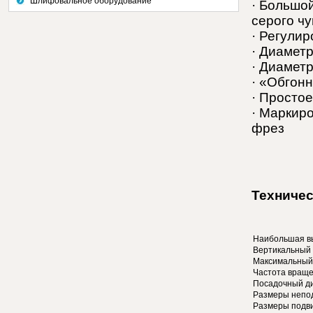
Шлифовальное оборудование
· Большо
серого чу
· Регули
· Диамет
· Диаметр
· «Обгон
· Просто
· Маркир
фрез
Техничес
Наибольшая в
Вертикальный 
Максимальный
Частота враще
Посадочный д
Размеры непод
Размеры подви